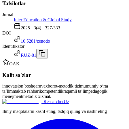
Tafsilotlar
Jurnal
Inter Education & Global Study
2025
·
3
(
4
) ·
327-333
DOI
10.5281/zenodo
Identifikator
RUZ-81
OAK
Kalit so'zlar
innovatsion boshqaruv
axborot-metodik tizim
umumiy o‘rta
ta’lim
maktab rahbari
kompetentlik
raqamli ta’lim
pedagogik
menejment
metodik xizmat.
ResearcherUz
Ilmiy maqolalarni kashf eting, tadqiq qiling va nashr eting