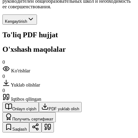
руководителей общеобразовательных школ и необходимость
ее совершенствования.
Kengaytirish
To'liq PDF hujjat
O'xshash maqolalar
0
Ko'rishlar
0
Yuklab olishlar
0
Iqtibos qilingan
Onlayn o'qish
PDF yuklab olish
Получить сертификат
Saqlash