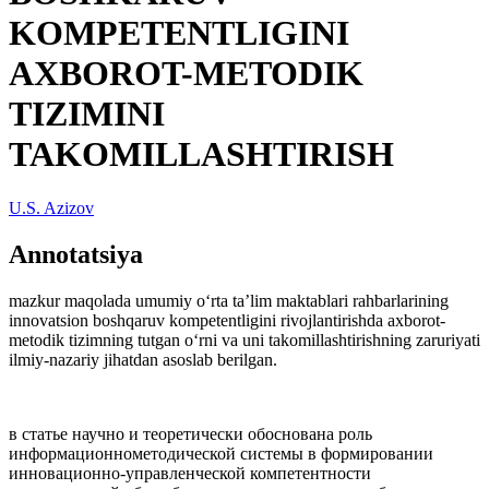
KOMPETENTLIGINI
AXBOROT-METODIK
TIZIMINI
TAKOMILLASHTIRISH
U.S. Azizov
Annotatsiya
mazkur maqolada umumiy o‘rta ta’lim maktablari rahbarlarining
innovatsion boshqaruv kompetentligini rivojlantirishda axborot-
metodik tizimning tutgan o‘rni va uni takomillashtirishning zaruriyati
ilmiy-nazariy jihatdan asoslab berilgan.
в статье научно и теоретически обоснована роль
информационнометодической системы в формировании
инновационно-управленческой компетентности