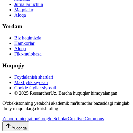
Jurnallar uchun
Maqolalar
Aloqa
Yordam
Biz haqimizda
Hamkorlar
Aloqa
Fikr-mulohaza
Huquqiy
Foydalanish shartlari
Maxfiylik siyosati
Cookie fayllar siyosati
© 2025 ResearcherUz.
Barcha huquqlar himoyalangan
O'zbekistonning yetakchi akademik ma'lumotlar bazasidagi minglab
ilmiy maqolalarga kirish oling
Zenodo Integration
Google Scholar
Creative Commons
Yuqoriga