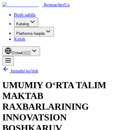
ResearcherUz
Bosh sahifa
Katalog
Platforma haqida
Kirish
O'zbek
🇺🇿
Jurnalni ko'rish
UMUMIY O‘RTA TALIM
MAKTAB
RAXBARLARINING
INNOVATSION
BOSHKARUV