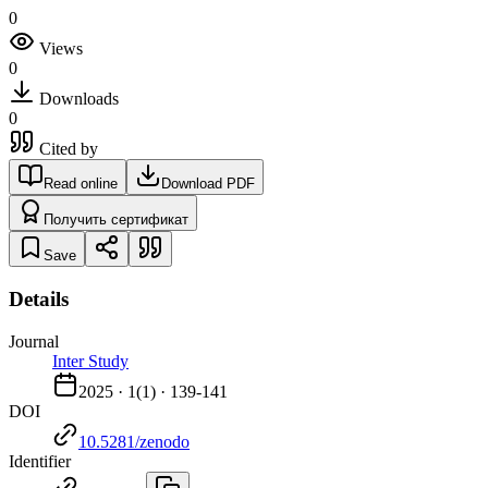
0
Views
0
Downloads
0
Cited by
Read online
Download PDF
Получить сертификат
Save
Details
Journal
Inter Study
2025
·
1
(
1
) ·
139-141
DOI
10.5281/zenodo
Identifier