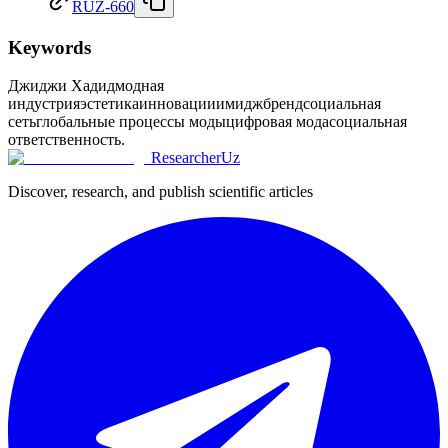
RUZ-660
Keywords
Джиджи Хадид
модная
индустрия
эстетика
инновации
имидж
бренд
социальная
сеть
глобальные процессы моды
цифровая мода
социальная
ответственность.
ResearcherUz
Discover, research, and publish scientific articles