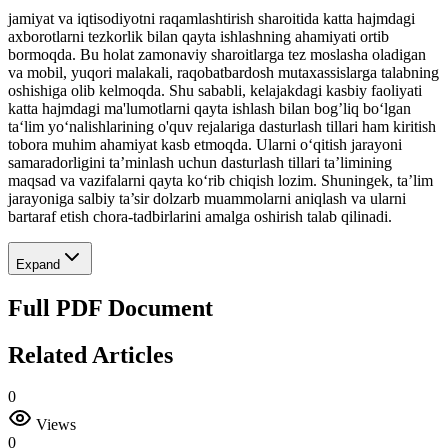
jamiyat va iqtisodiyotni raqamlashtirish sharoitida katta hajmdagi
axborotlarni tezkorlik bilan qayta ishlashning ahamiyati ortib
bormoqda. Bu holat zamonaviy sharoitlarga tez moslasha oladigan
va mobil, yuqori malakali, raqobatbardosh mutaxassislarga talabning
oshishiga olib kelmoqda. Shu sababli, kelajakdagi kasbiy faoliyati
katta hajmdagi ma'lumotlarni qayta ishlash bilan bog’liq boʻlgan
ta‘lim yoʻnalishlarining o'quv rejalariga dasturlash tillari ham kiritish
tobora muhim ahamiyat kasb etmoqda. Ularni oʻqitish jarayoni
samaradorligini ta’minlash uchun dasturlash tillari ta’limining
maqsad va vazifalarni qayta koʻrib chiqish lozim. Shuningek, ta’lim
jarayoniga salbiy ta’sir dolzarb muammolarni aniqlash va ularni
bartaraf etish chora-tadbirlarini amalga oshirish talab qilinadi.
Expand
Full PDF Document
Related Articles
0
Views
0