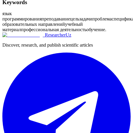
Keywords
язык
программирования
преподавание
цель
задачи
проблема
специфик
образовательных направлений
учебный
материал
профессиональная деятельность
обучение.
ResearcherUz
Discover, research, and publish scientific articles