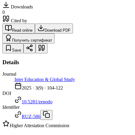
Downloads
0
Cited by
Read online
Download PDF
Получить сертификат
Save
Details
Journal
Inter Education & Global Study
2025
·
3
(
9
) ·
104-122
DOI
10.5281/zenodo
Identifier
RUZ-586
Higher Attestation Commission