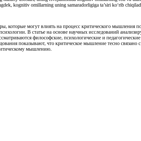
ngdek, kognitiv omillarning uning samaradorligiga ta’siri ko‘rib chiqilad
, которые могут влиять на процесс критического мышления подро
психологии. В статье на основе научных исследований анализи
ассматриваются философские, психологические и педагогические
едования показывают, что критическое мышление тесно связано 
ритическому мышлению.