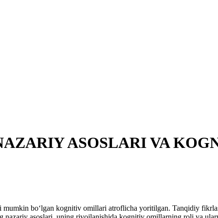
NAZARIY ASOSLARI VA KOG
i mumkin bo‘lgan kognitiv omillari atroflicha yoritilgan. Tanqidiy fikrl
azariy asoslari, uning rivojlanishida kognitiv omillarning roli va ularni