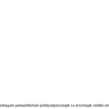
ar
diqqatni jamlash
fikrlash qobiliyati
psixologik va nevrologik omillar
emo