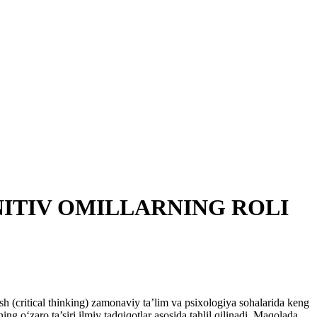
NITIV OMILLARNING ROLI
ash (critical thinking) zamonaviy ta’lim va psixologiya sohalarida keng
ng o‘zaro ta’siri ilmiy tadqiqotlar asosida tahlil qilinadi. Maqolada