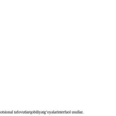
tsional tafovutlar
qobiliyat
g‘oyalar
interfaol usullar.