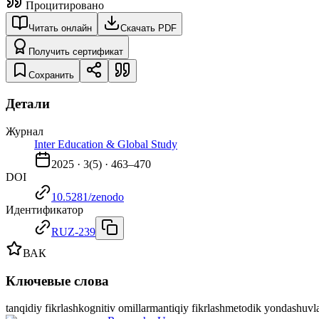
Процитировано
Читать онлайн
Скачать PDF
Получить сертификат
Сохранить
Детали
Журнал
Inter Education & Global Study
2025
·
3
(
5
) ·
463–470
DOI
10.5281/zenodo
Идентификатор
RUZ-239
ВАК
Ключевые слова
tanqidiy fikrlash
kognitiv omillar
mantiqiy fikrlash
metodik yondashuvl