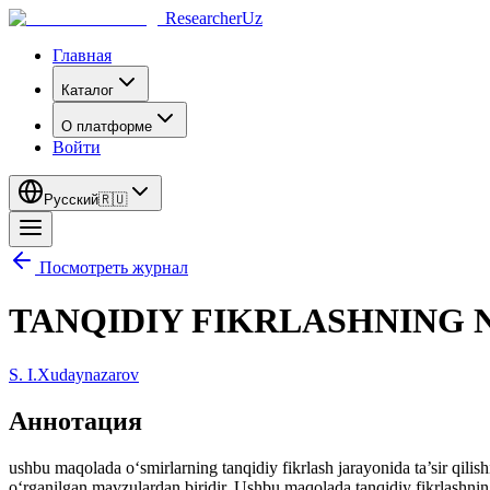
ResearcherUz
Главная
Каталог
О платформе
Войти
Русский
🇷🇺
Посмотреть журнал
TANQIDIY FIKRLASHNING 
S. I.Xudaynazarov
Аннотация
ushbu maqolada o‘smirlarning tanqidiy fikrlash jarayonida ta’sir qilish
o‘rganilgan mavzulardan biridir. Ushbu maqolada tanqidiy fikrlashning n