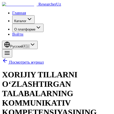
ResearcherUz
Главная
Каталог
О платформе
Войти
Русский
🇷🇺
Посмотреть журнал
XORIJIY TILLARNI
O‘ZLASHTIRGAN
TALABALARNING
KOMMUNIKATIV
KOMPETENSIYASINING