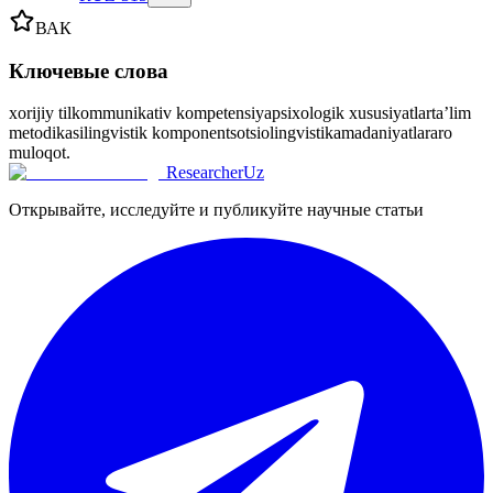
ВАК
Ключевые слова
xorijiy til
kommunikativ kompetensiya
psixologik xususiyatlar
ta’lim
metodikasi
lingvistik komponent
sotsiolingvistika
madaniyatlararo
muloqot.
ResearcherUz
Открывайте, исследуйте и публикуйте научные статьи