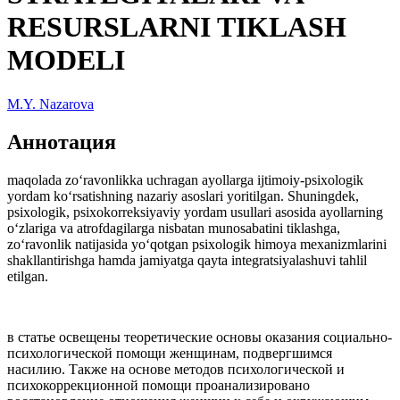
RESURSLARNI TIKLASH
MODELI
M.Y. Nazarova
Аннотация
maqolada zo‘ravonlikka uchragan ayollarga ijtimoiy-psixologik
yordam ko‘rsatishning nazariy asoslari yoritilgan. Shuningdek,
psixologik, psixokorreksiyaviy yordam usullari asosida ayollarning
o‘zlariga va atrofdagilarga nisbatan munosabatini tiklashga,
zo‘ravonlik natijasida yo‘qotgan psixologik himoya mexanizmlarini
shakllantirishga hamda jamiyatga qayta integratsiyalashuvi tahlil
etilgan.
в статье освещены теоретические основы оказания социально-
психологической помощи женщинам, подвергшимся
насилию. Также на основе методов психологической и
психокоррекционной помощи проанализировано