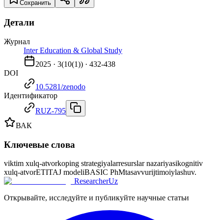
Сохранить
Детали
Журнал
Inter Education & Global Study
2025
·
3
(
10(1)
) ·
432-438
DOI
10.5281/zenodo
Идентификатор
RUZ-795
ВАК
Ключевые слова
viktim xulq-atvor
koping strategiyalar
resurslar nazariyasi
kognitiv
xulq-atvor
ETITAJ modeli
BASIC PhM
tasavvur
ijtimoiylashuv.
ResearcherUz
Открывайте, исследуйте и публикуйте научные статьи