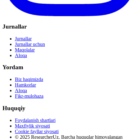
Jurnallar
Jurnallar
Jurnallar uchun
Maqolalar
Aloqa
Yordam
Biz haqimizda
Hamkorlar
Aloqa
Fikr-mulohaza
Huquqiy
Foydalanish shartlari
Maxfiylik siyosati
Cookie fayllar siyosati
© 2025 ResearcherUz.
Barcha huquqlar himoyalangan