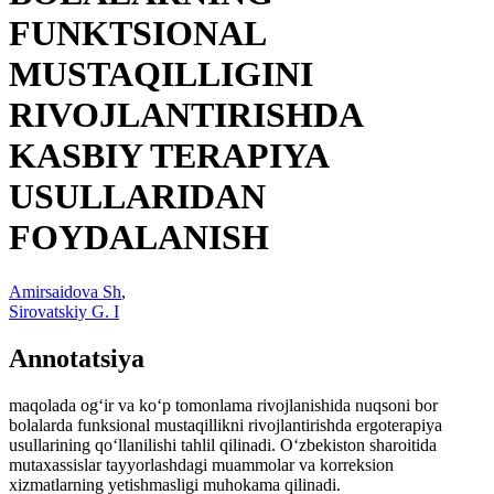
FUNKTSIONAL
MUSTAQILLIGINI
RIVOJLANTIRISHDA
KASBIY TERAPIYA
USULLARIDAN
FOYDALANISH
Amirsaidova Sh
,
Sirovatskiy G. I
Annotatsiya
maqolada og‘ir va ko‘p tomonlama rivojlanishida nuqsoni bor
bolalarda funksional mustaqillikni rivojlantirishda ergoterapiya
usullarining qo‘llanilishi tahlil qilinadi. O‘zbekiston sharoitida
mutaxassislar tayyorlashdagi muammolar va korreksion
xizmatlarning yetishmasligi muhokama qilinadi.