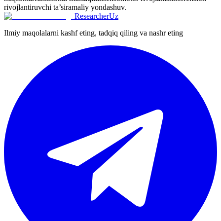
rivojlantiruvchi ta’sir
amaliy yondashuv.
ResearcherUz
Ilmiy maqolalarni kashf eting, tadqiq qiling va nashr eting