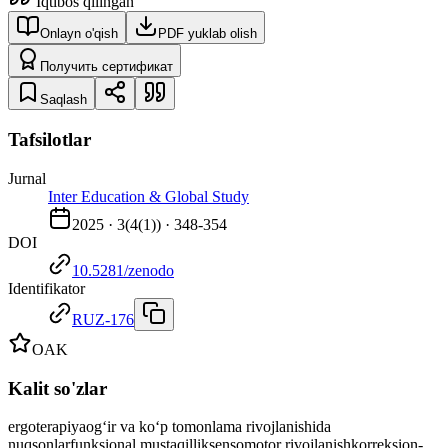
Iqtibos qilingan
Onlayn o'qish
PDF yuklab olish
Получить сертификат
Saqlash
Tafsilotlar
Jurnal
Inter Education & Global Study
2025
·
3
(
4(1)
) ·
348-354
DOI
10.5281/zenodo
Identifikator
RUZ-176
OAK
Kalit so'zlar
ergoterapiya
og‘ir va ko‘p tomonlama rivojlanishida
nuqsonlar
funksional mustaqillik
sensomotor rivojlanish
korreksion-