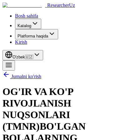
ResearcherUz
Bosh sahifa
Katalog
Platforma haqida
Kirish
O'zbek
🇺🇿
Jurnalni ko'rish
OG'IR VA KO'P
RIVOJLANISH
NUQSONLARI
(TMNR)BO'LGAN
BOLALARNING