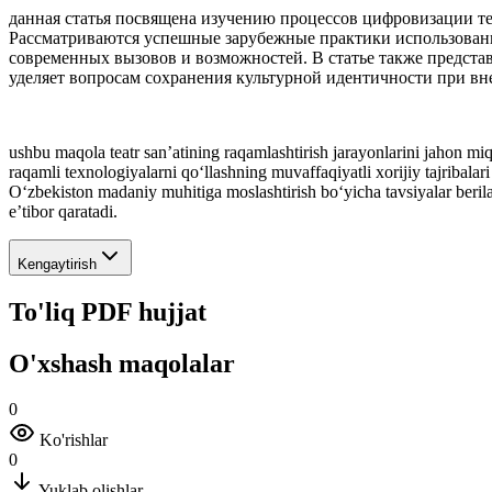
данная статья посвящена изучению процессов цифровизации те
Рассматриваются успешные зарубежные практики использовани
современных вызовов и возможностей. В статье также предст
уделяет вопросам сохранения культурной идентичности при в
ushbu maqola teatr san’atining raqamlashtirish jarayonlarini jahon miq
raqamli texnologiyalarni qo‘llashning muvaffaqiyatli xorijiy tajribalari
O‘zbekiston madaniy muhitiga moslashtirish bo‘yicha tavsiyalar berilad
e’tibor qaratadi.
Kengaytirish
To'liq PDF hujjat
O'xshash maqolalar
0
Ko'rishlar
0
Yuklab olishlar