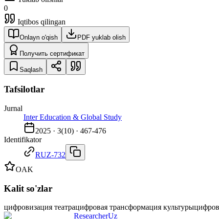
0
Iqtibos qilingan
Onlayn o'qish
PDF yuklab olish
Получить сертификат
Saqlash
Tafsilotlar
Jurnal
Inter Education & Global Study
2025
·
3
(
10
) ·
467-476
Identifikator
RUZ-732
OAK
Kalit so'zlar
цифровизация театра
цифровая трансформация культуры
цифров
ResearcherUz