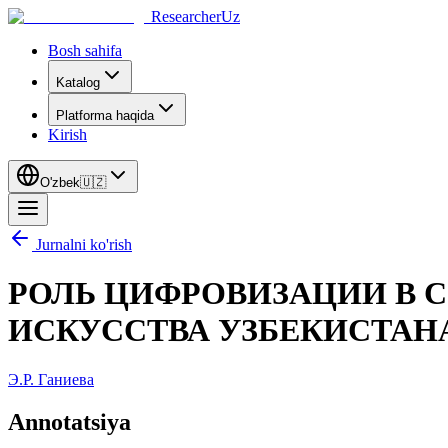
ResearcherUz
Bosh sahifa
Katalog
Platforma haqida
Kirish
O'zbek
🇺🇿
Jurnalni ko'rish
РОЛЬ ЦИФРОВИЗАЦИИ В С
ИСКУССТВА УЗБЕКИСТАН
Э.Р. Ганиева
Annotatsiya