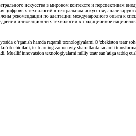
атрального искусства в мировом контексте и перспективам вне
я цифровых технологий в театральном искусстве, анализируютс
авлены рекомендации по адаптации международного опыта к спе
недрении инновационных технологий в традиционное национальн
yosida o‘rganish hamda raqamli texnologiyalarni O‘zbekiston teatr sohas
 ko‘rib chiqiladi, teatrlarning zamonaviy sharoitlarda raqamli transformat
i. Muallif innovatsion texnologiyalarni milliy teatr san’atiga tatbiq et