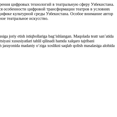
дрения цифровых технологий в театральную сферу Узбекистана.
я особенности цифровой трансформации театров в условиях
цифике культурной среды Узбекистана. Особое внимание автор
ое театральное искусство.
iga joriy etish istiqbollariga bag‘ishlangan. Maqolada teatr san’atida
siyasi xususiyatlari tahlil qilinadi hamda xalqaro tajribani
ish jarayonida madaniy o‘ziga xoslikni saqlab qolish masalasiga alohida